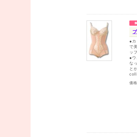
プ
●
で
ッ
●
な
と
co
価