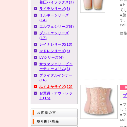
着圧ハイソックス(2)
●
ライラシリーズ(5)
て
●
ミルキーシリーズ
す
(14)
co
エルフェシリーズ(9)
プルミエシリーズ
価
(17)
レイナシリーズ(13)
マドレシリーズ(6)
LVシリーズ(4)
サラマシェリ ビュ
ーティースリム(8)
ブライダルインナー
(16)
ふくよかサイズ(22)
お買得・アウトレッ
ト(15)
●
し
●
co