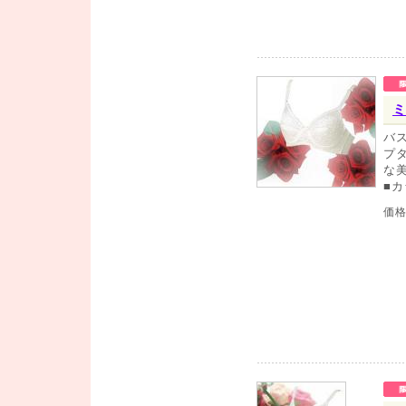
ミ
バ
プ
な
■
価