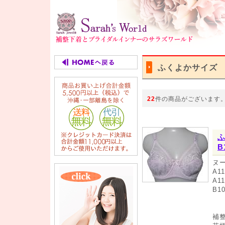
ふくよかサイズ
22
件の商品がございます
ふ
B
ヌ
A1
A1
B1
補