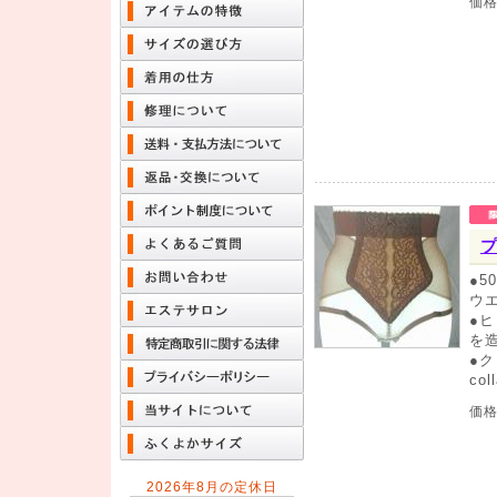
価
●
ウ
●
を
●
co
価
2026年8月の定休日