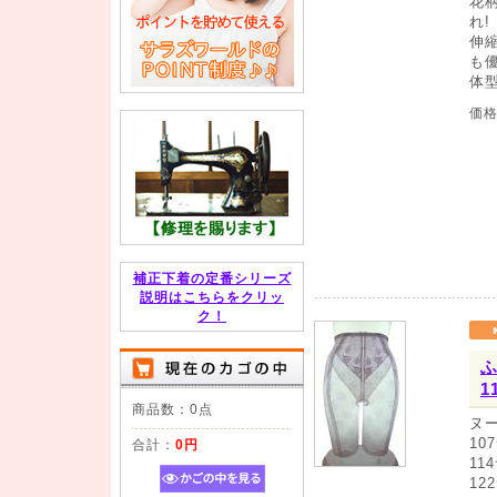
花
れ!
伸
も
体
価
補正下着の定番シリーズ
説明はこちらをクリッ
ク！
ふ
1
商品数：0点
ヌ
10
合計：
0円
11
12