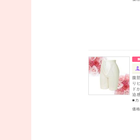
ミ
腹
り
ド
迫
■
価