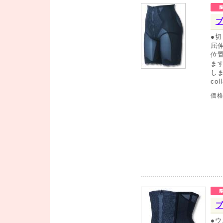
●
屈
位
ま
し
co
価
●