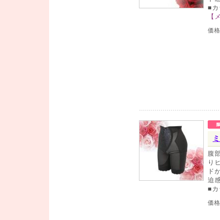
■
【
価
ミ
腹
り
ド
迫
■
価