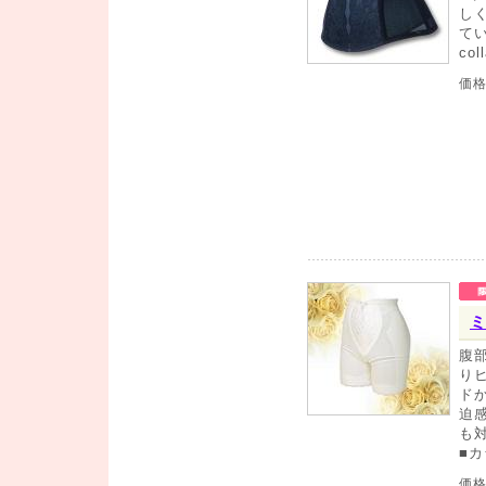
し
て
co
価
ミ
腹
り
ド
迫
も
■
価