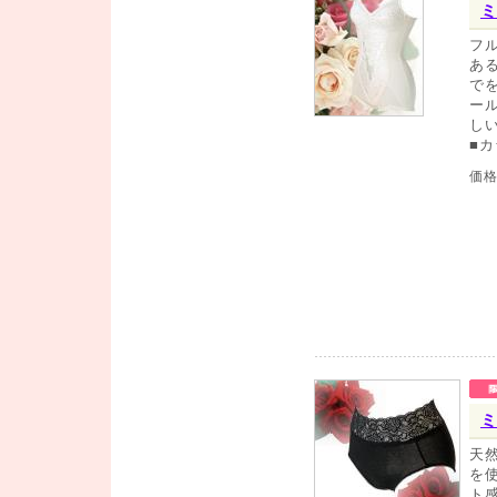
ミ
フ
あ
で
ー
し
■
価
ミ
天
を
ト