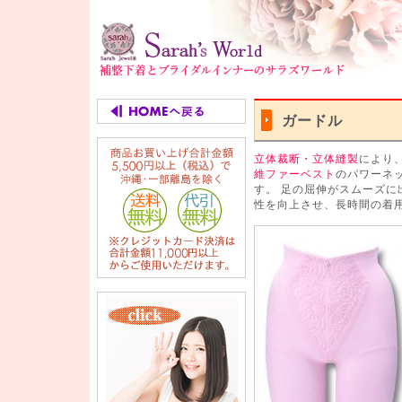
ガードル
立体裁断・立体縫製
により
維ファーベスト
のパワーネ
す。 足の屈伸がスムーズに
性を向上させ、長時間の着用に